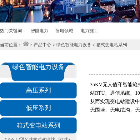
热门关键词：
智能电力
售电领域
电力施工
当前位置：
>
产品中心
>
绿色智能电力设备
>
箱式变电站系列
绿色智能电力设备
35KV无人值守智能
高压系列
站RTU、通信系统、
从而实现变电站建设中
低压系列
无围墙、无电缆沟、无
箱式变电站系列
YBW-12预装式箱式变电站（欧式）